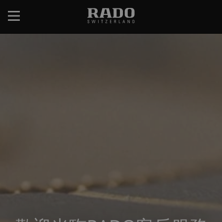
移
至
主
內
容