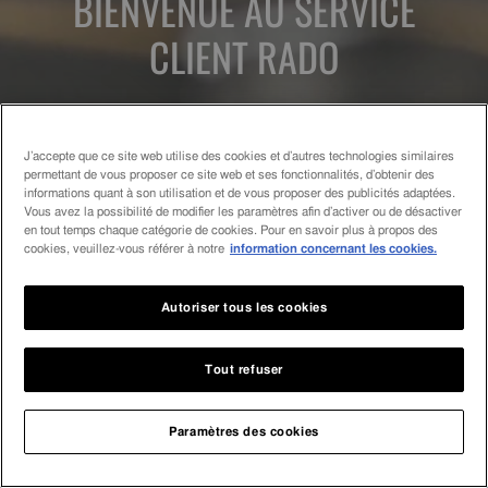
BIENVENUE AU SERVICE
CLIENT RADO
-- Choisissez votre Pays / Région --
J’accepte que ce site web utilise des cookies et d’autres technologies similaires
permettant de vous proposer ce site web et ses fonctionnalités, d’obtenir des
informations quant à son utilisation et de vous proposer des publicités adaptées.
Vous avez la possibilité de modifier les paramètres afin d’activer ou de désactiver
en tout temps chaque catégorie de cookies. Pour en savoir plus à propos des
cookies, veuillez-vous référer à notre
information concernant les cookies.
© 2026, Rado Watch Co Ltd. All Rights Reserved
Autoriser tous les cookies
Tout refuser
Paramètres des cookies