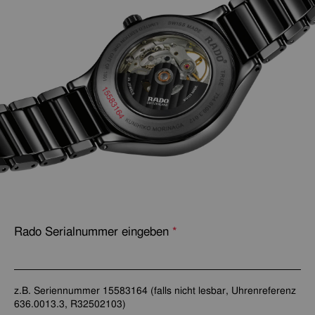
Rado Serialnummer eingeben
Sprache wählen
*
-- Wählen Sie bitte --
z.B. Seriennummer 15583164 (falls nicht lesbar, Uhrenreferenz
636.0013.3, R32502103)