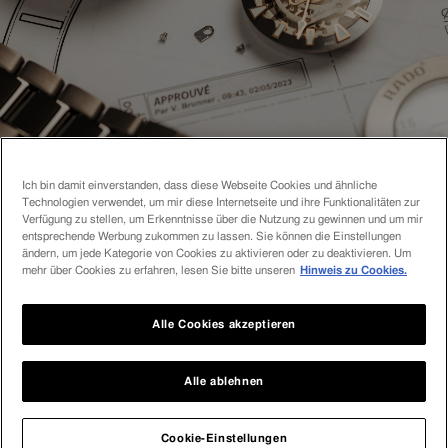
Katalog
Ich bin damit einverstanden, dass diese Webseite Cookies und ähnliche
Technologien verwendet, um mir diese Internetseite und ihre Funktionalitäten zur
Verfügung zu stellen, um Erkenntnisse über die Nutzung zu gewinnen und um mir
entsprechende Werbung zukommen zu lassen. Sie können die Einstellungen
Werfen Sie einen Blick in unseren aktuellen Katalog und
ändern, um jede Kategorie von Cookies zu aktivieren oder zu deaktivieren. Um
mehr über Cookies zu erfahren, lesen Sie bitte unseren
Hinweis zu Cookies.
lassen Sie sich inspirieren.
Alle Cookies akzeptieren
Mehr Erfahren
Alle ablehnen
Cookie-Einstellungen