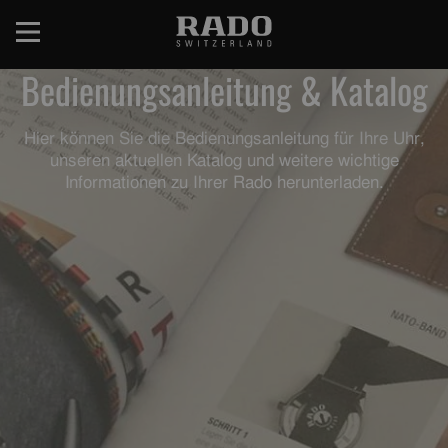
Direkt
zum
Inhalt
Bedienungsanleitung & Katalog
Hier können Sie die Bedienungsanleitung für Ihre Uhr,
unseren aktuellen Katalog und weitere wichtige
Informationen zu Ihrer Rado herunterladen.