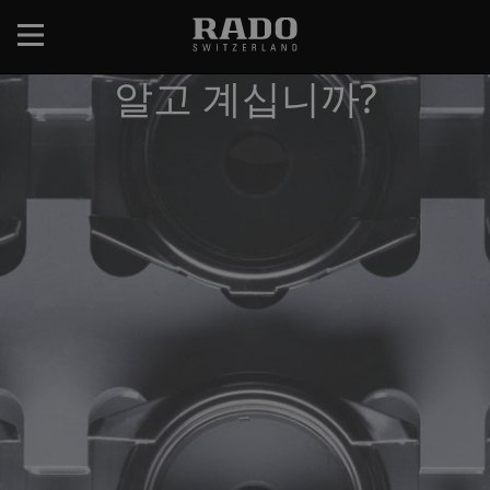
주
요
콘
알고 계십니까?
텐
츠
로
건
너
뛰
기