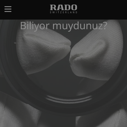
Ana
içeriğe
atla
Biliyor muydunuz?