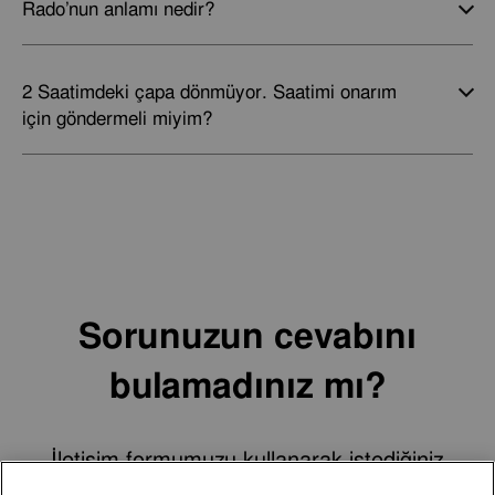
Rado’nun anlamı nedir?
2 Saatimdeki çapa dönmüyor. Saatimi onarım
için göndermeli miyim?
Sorunuzun cevabını
bulamadınız mı?
İletişim formumuzu kullanarak istediğiniz
zaman servis ekibimizle iletişime geçin.