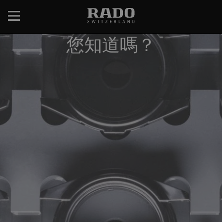
移
至
主
您知道嗎？
內
容