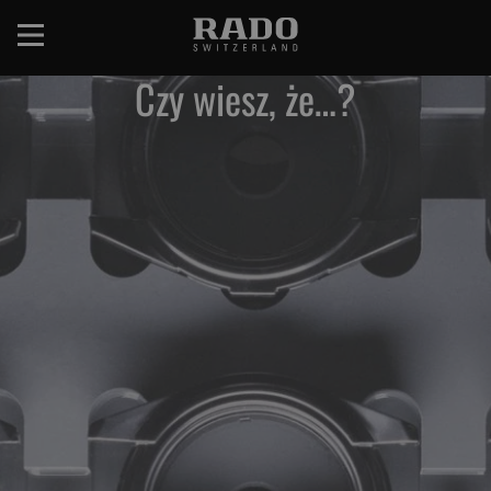
Przejdź
do
treści
Czy wiesz, że…?