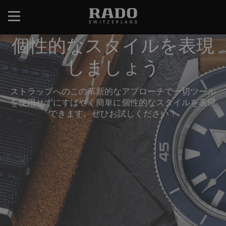
メ
イ
ン
個性的なスタイルを表現
コ
ン
しましょう
テ
ン
ツ
ストラップへのこの革新的なアプローチで一切ツール
に
を使用せずにすばやく簡単に個性的なスタイルを表現
移
できます。ぜひお試しください！
動