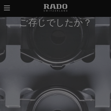
メ
イ
ン
ご存じでしたか？
コ
ン
テ
ン
ツ
に
移
動