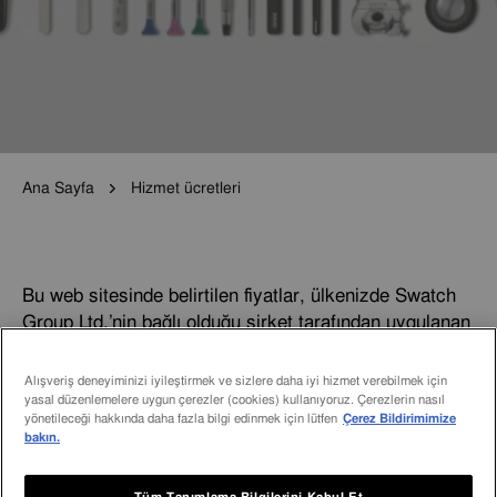
Ana Sayfa
Hizmet ücretleri
Bu web sitesinde belirtilen fiyatlar, ülkenizde Swatch
Group Ltd.’nin bağlı olduğu şirket tarafından uygulanan
fiyatları temsil etmektedir. Üçüncü şahıs servis
merkezleri bunları bir kılavuz olarak kullanacaktır.
Alışveriş deneyiminizi iyileştirmek ve sizlere daha iyi hizmet verebilmek için
Fakat, başka ücretler uygulanabilir. Yetkili olmayan bir
yasal düzenlemelere uygun çerezler (cookies) kullanıyoruz. Çerezlerin nasıl
yönetileceği hakkında daha fazla bilgi edinmek için lütfen
Çerez Bildirimimize
Rado Servis Merkezi tarafından gerçekleştirilen
bakın.
onarımların veya hizmetlerin Rado onarım garantisi
kapsamında olmayacağını lütfen unutmayın.