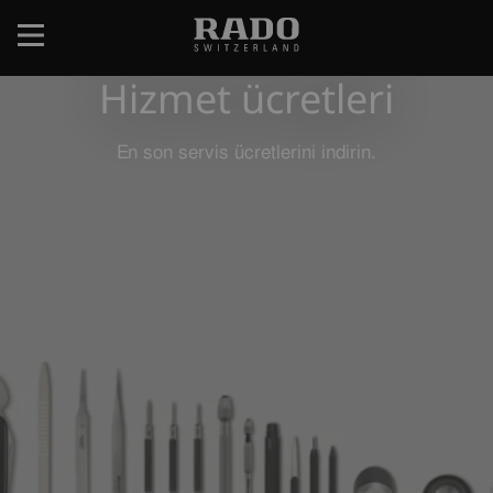
Ana
içeriğe
atla
Hizmet ücretleri
En son servis ücretlerini indirin.