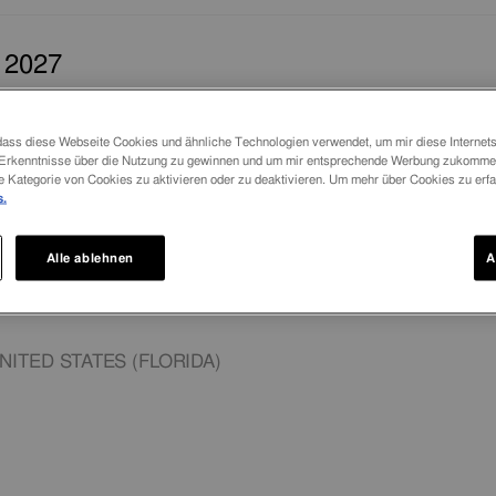
 2027
IZ (BERN)
 dass diese Webseite Cookies und ähnliche Technologien verwendet, um mir diese Internetse
m Erkenntnisse über die Nutzung zu gewinnen und um mir entsprechende Werbung zukommen
e Kategorie von Cookies zu aktivieren oder zu deaktivieren. Um mehr über Cookies zu erfah
s.
IZ (BERN)
Alle ablehnen
A
NITED STATES (FLORIDA)