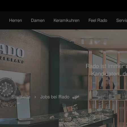
Direkt
zum
Inhalt
Herren
Damen
Keramikuhren
Feel Rado
Servi
Rado ist immer 
Kandidaten, d
Startseite
Jobs bei Rado