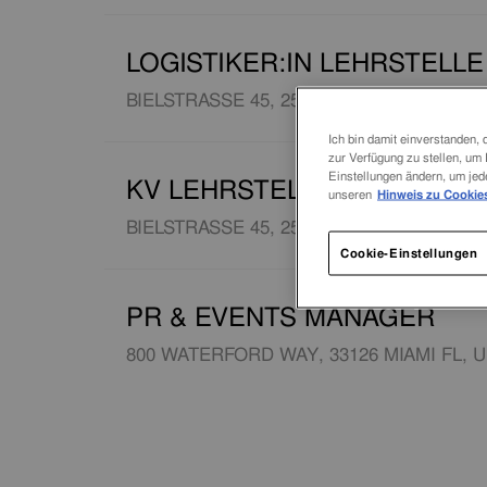
LOGISTIKER:IN LEHRSTELLE
BIELSTRASSE 45, 2543 LENGNAU, SCHWE
Ich bin damit einverstanden,
zur Verfügung zu stellen, u
Einstellungen ändern, um jed
KV LEHRSTELLE 2027
unseren
Hinweis zu Cookie
BIELSTRASSE 45, 2543 LENGNAU, SCHWE
Cookie-Einstellungen
PR & EVENTS MANAGER
800 WATERFORD WAY, 33126 MIAMI FL, U