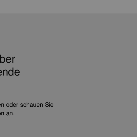
aber
ende
en oder schauen Sie
en an.